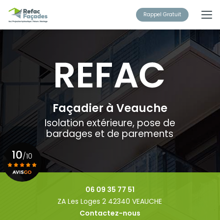
Aller
au
Rappel Gratuit
contenu
principal
Façadier à Veauche
Isolation extérieure, pose de
bardages et de parements
10
/10
Voir le certificat
06 09 35 77 51
ZA Les Loges 2 42340 VEAUCHE
Contactez-nous