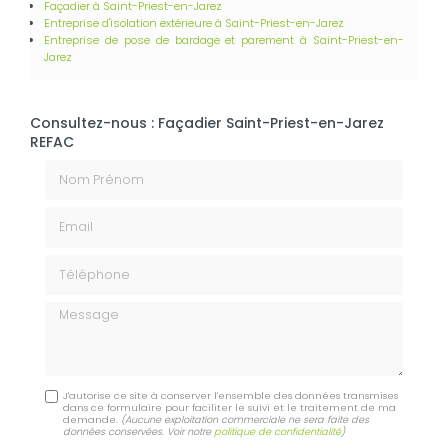
Façadier
à Saint-Priest-en-Jarez
Entreprise d'isolation extérieure
à Saint-Priest-en-Jarez
Entreprise de pose de bardage et parement​​​​​​​
à Saint-Priest-en-
Jarez
Consultez-nous : Façadier Saint-Priest-en-Jarez
REFAC
Nom Prénom
Email
Téléphone
Message
J'autorise ce site à conserver l'ensemble des données transmises
dans ce formulaire pour faciliter le suivi et le traitement de ma
demande.
(Aucune exploitation commerciale ne sera faite des
données conservées. Voir notre
politique de confidentialité
)