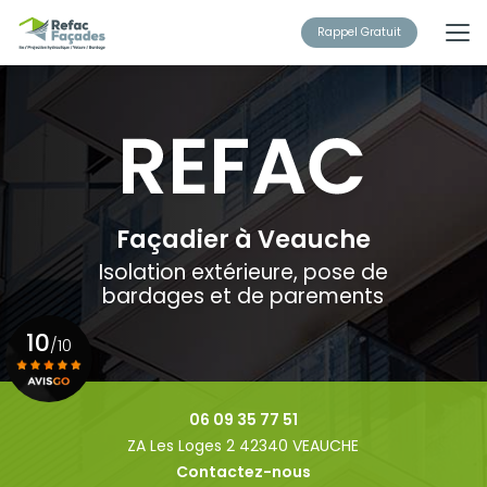
Aller
au
Rappel Gratuit
contenu
principal
Façadier à Veauche
Isolation extérieure, pose de
bardages et de parements
10
/10
Voir le certificat
06 09 35 77 51
ZA Les Loges 2 42340 VEAUCHE
Contactez-nous