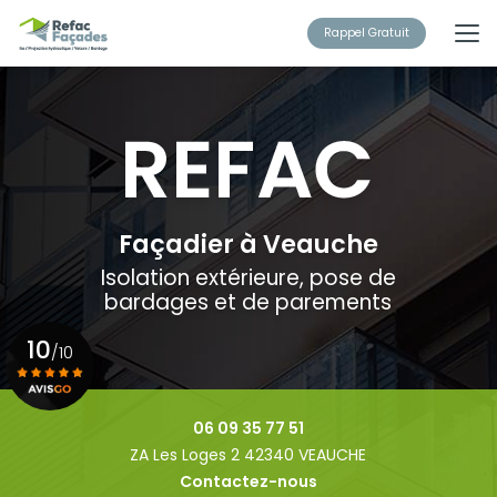
Aller
au
Rappel Gratuit
contenu
principal
Façadier à Veauche
Isolation extérieure, pose de
bardages et de parements
10
/10
Voir le certificat
06 09 35 77 51
ZA Les Loges 2 42340 VEAUCHE
Contactez-nous