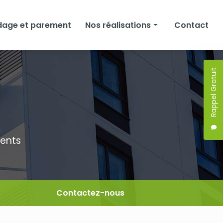
dage et parement
Nos réalisations
Contact
Façades
Rappel Gratuit
Isolation
Bardage et parement
ments
Contactez-nous