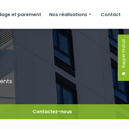
dage et parement
Nos réalisations
Contact
Façades
Rappel Gratuit
Isolation
Bardage et parement
ments
Contactez-nous