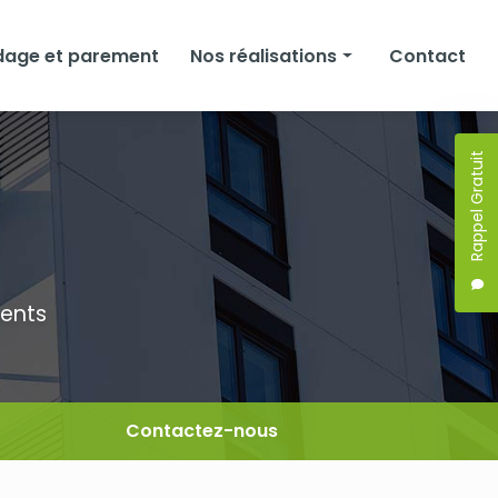
dage et parement
Nos réalisations
Contact
Façades
Rappel Gratuit
Isolation
Bardage et parement
ments
Contactez-nous