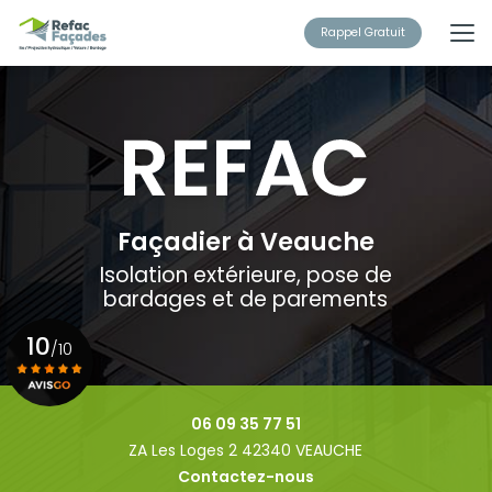
Aller
au
Rappel Gratuit
contenu
principal
Façadier à Veauche
Isolation extérieure, pose de
bardages et de parements
10
/10
Voir le certificat
06 09 35 77 51
ZA Les Loges 2 42340 VEAUCHE
Contactez-nous