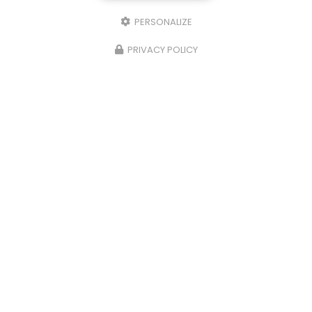
PERSONALIZE
PRIVACY POLICY
13/02/2025
Villa en enduit finition grattée
Refac intervient aussi sur du neuf et notamment
sur une villa à Andrézieux-Bouthéon. Votre
façadier à Andrézieux-Bouthéon a réalisé sur