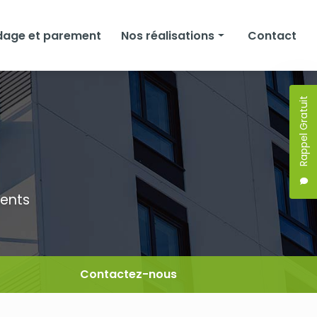
dage et parement
Nos réalisations
Contact
Façades
Rappel Gratuit
Isolation
Bardage et parement
ments
Contactez-nous