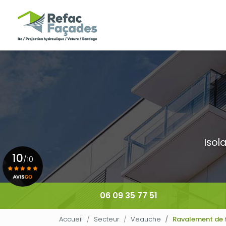
Navigation principale
Aller
au
contenu
principal
Isol
10
/10
Voir le certificat
06 09 35 77 51
Accueil
Secteur
Veauche
Ravalement de 