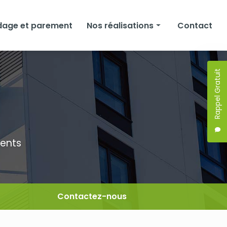
dage et parement
Nos réalisations
Contact
Façades
Rappel Gratuit
Isolation
Bardage et parement
ments
Contactez-nous