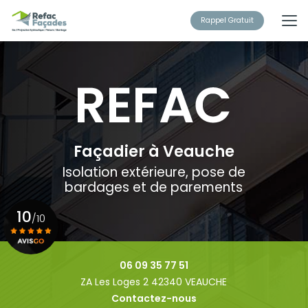
Aller
au
Rappel Gratuit
contenu
principal
Façadier à Veauche
Isolation extérieure, pose de
bardages et de parements
10
/10
Voir le certificat
06 09 35 77 51
ZA Les Loges 2 42340 VEAUCHE
Contactez-nous