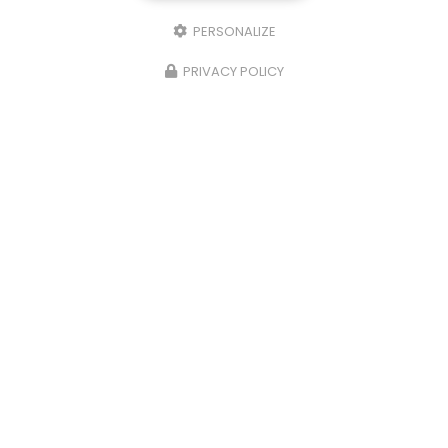
PERSONALIZE
PRIVACY POLICY
13/02/2025
Villa en enduit finition grattée
Refac intervient aussi sur du neuf et notamment
sur une villa à Andrézieux-Bouthéon. Votre
façadier à Andrézieux-Bouthéon a réalisé sur