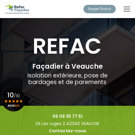
Aller
au
Rappel Gratuit
contenu
principal
Façadier à Veauche
Isolation extérieure, pose de
bardages et de parements
10
/10
Voir le certificat
06 09 35 77 51
ZA Les Loges 2 42340 VEAUCHE
Contactez-nous