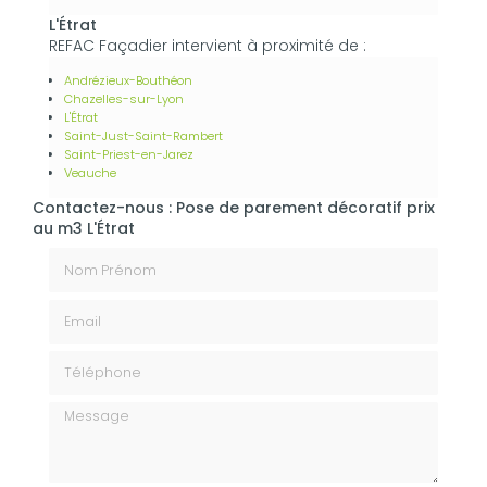
L'Étrat
REFAC Façadier intervient à proximité de :
Andrézieux-Bouthéon
Chazelles-sur-Lyon
L'Étrat
Saint-Just-Saint-Rambert
Saint-Priest-en-Jarez
Veauche
Contactez-nous : Pose de parement décoratif prix
au m3 L'Étrat
Nom Prénom
Email
Téléphone
Message