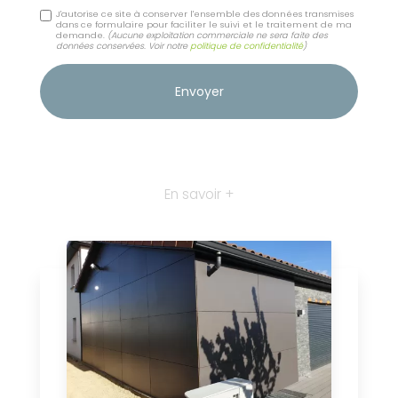
J'autorise ce site à conserver l'ensemble des données transmises
dans ce formulaire pour faciliter le suivi et le traitement de ma
demande.
(Aucune exploitation commerciale ne sera faite des
données conservées. Voir notre
politique de confidentialité
)
En savoir +