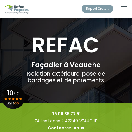
Aller
au
Rappel Gratuit
contenu
principal
Façadier à Veauche
Isolation extérieure, pose de
bardages et de parements
10
/10
Voir le certificat
06 09 35 77 51
ZA Les Loges 2 42340 VEAUCHE
Contactez-nous