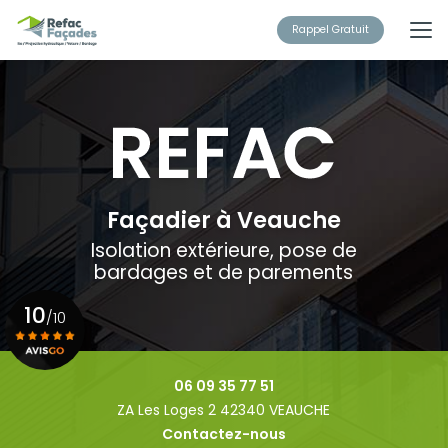
Aller
au
Rappel Gratuit
contenu
principal
Façadier à Veauche
Isolation extérieure, pose de
bardages et de parements
10
/10
Voir le certificat
06 09 35 77 51
ZA Les Loges 2 42340 VEAUCHE
Contactez-nous