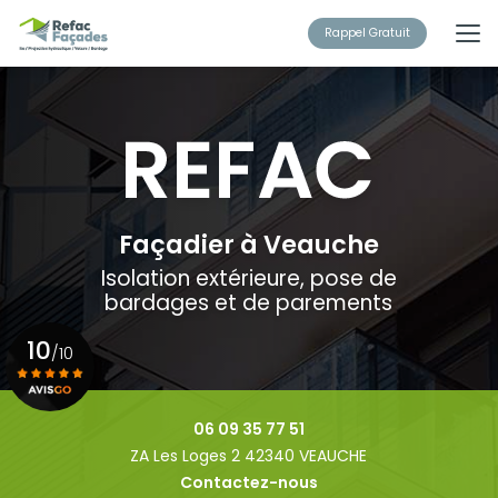
Aller
au
Rappel Gratuit
contenu
principal
Façadier à Veauche
Isolation extérieure, pose de
bardages et de parements
10
/10
Voir le certificat
06 09 35 77 51
ZA Les Loges 2 42340 VEAUCHE
Contactez-nous