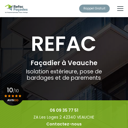
Aller
au
Rappel Gratuit
contenu
principal
Façadier à Veauche
Isolation extérieure, pose de
bardages et de parements
10
/10
Voir le certificat
06 09 35 77 51
ZA Les Loges 2 42340 VEAUCHE
Contactez-nous