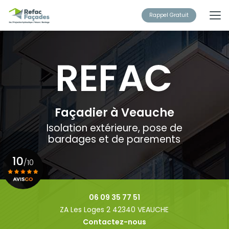
Aller
au
Rappel Gratuit
contenu
principal
Façadier à Veauche
Isolation extérieure, pose de
bardages et de parements
10
/10
Voir le certificat
06 09 35 77 51
ZA Les Loges 2 42340 VEAUCHE
Contactez-nous