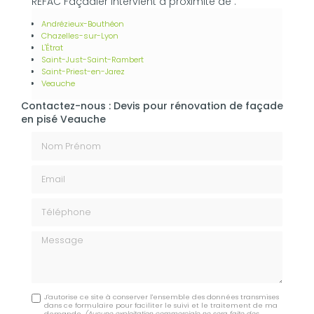
REFAC Façadier intervient à proximité de :
Andrézieux-Bouthéon
Chazelles-sur-Lyon
L'Étrat
Saint-Just-Saint-Rambert
Saint-Priest-en-Jarez
Veauche
Contactez-nous : Devis pour rénovation de façade
en pisé Veauche
Nom Prénom
Email
Téléphone
Message
J'autorise ce site à conserver l'ensemble des données transmises
dans ce formulaire pour faciliter le suivi et le traitement de ma
demande.
(Aucune exploitation commerciale ne sera faite des