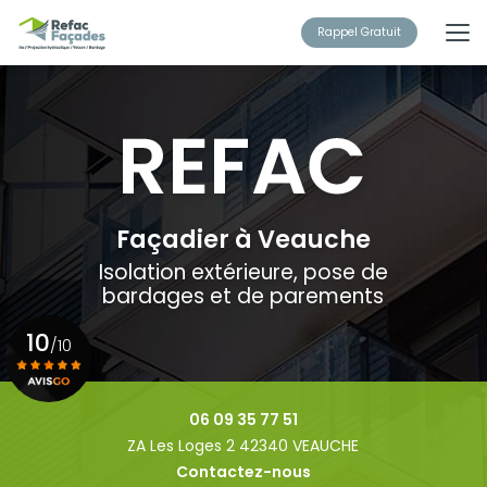
Aller
au
Rappel Gratuit
contenu
principal
Façadier à Veauche
Isolation extérieure, pose de
bardages et de parements
10
/10
Voir le certificat
06 09 35 77 51
ZA Les Loges 2 42340 VEAUCHE
Contactez-nous