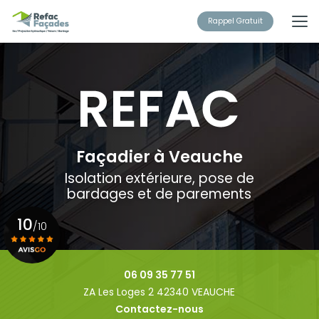
Aller
au
Rappel Gratuit
contenu
principal
Façadier à Veauche
Isolation extérieure, pose de
bardages et de parements
10
/10
Voir le certificat
06 09 35 77 51
ZA Les Loges 2 42340 VEAUCHE
Contactez-nous