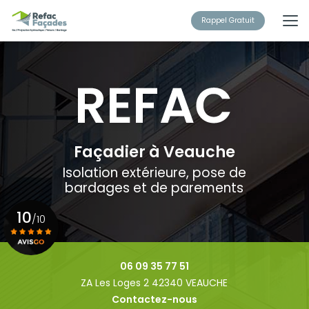
Aller
au
Rappel Gratuit
contenu
principal
Façadier à Veauche
Isolation extérieure, pose de
bardages et de parements
10
/10
Voir le certificat
06 09 35 77 51
ZA Les Loges 2 42340 VEAUCHE
Contactez-nous