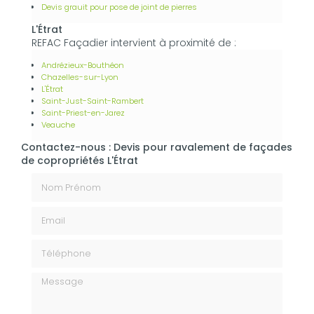
Devis grauit pour pose de joint de pierres
L'Étrat
REFAC Façadier intervient à proximité de :
Andrézieux-Bouthéon
Chazelles-sur-Lyon
L'Étrat
Saint-Just-Saint-Rambert
Saint-Priest-en-Jarez
Veauche
Contactez-nous : Devis pour ravalement de façades
de copropriétés L'Étrat
Nom Prénom
Email
Téléphone
Message