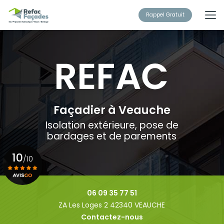
Aller
au
Rappel Gratuit
contenu
principal
Façadier à Veauche
Isolation extérieure, pose de
bardages et de parements
10
/10
Voir le certificat
06 09 35 77 51
ZA Les Loges 2 42340 VEAUCHE
Contactez-nous