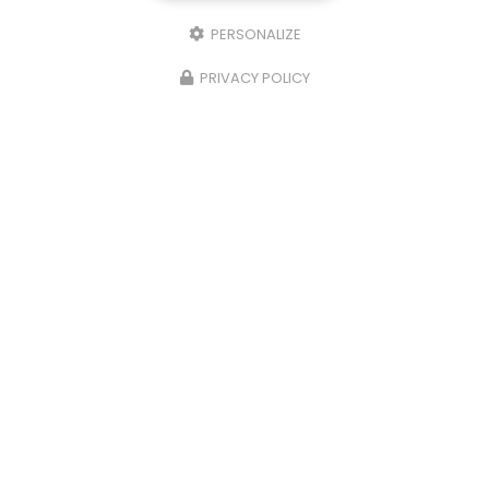
PERSONALIZE
PRIVACY POLICY
13/02/2025
Villa en enduit finition grattée
Refac intervient aussi sur du neuf et notamment
sur une villa à Andrézieux-Bouthéon. Votre
façadier à Andrézieux-Bouthéon a réalisé sur