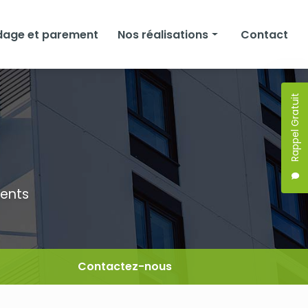
dage et parement
Nos réalisations
Contact
Façades
Rappel Gratuit
Isolation
Bardage et parement
ments
Contactez-nous