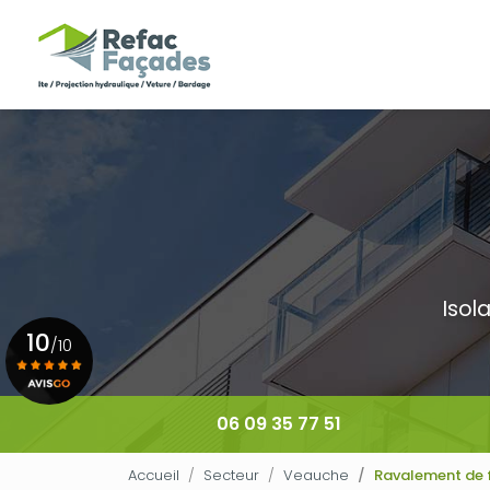
Navigation principale
Aller
au
contenu
principal
Isol
10
/10
Voir le certificat
06 09 35 77 51
Accueil
Secteur
Veauche
Ravalement de 