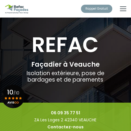
Aller
au
Rappel Gratuit
contenu
principal
Façadier à Veauche
Isolation extérieure, pose de
bardages et de parements
10
/10
Voir le certificat
06 09 35 77 51
ZA Les Loges 2 42340 VEAUCHE
Contactez-nous