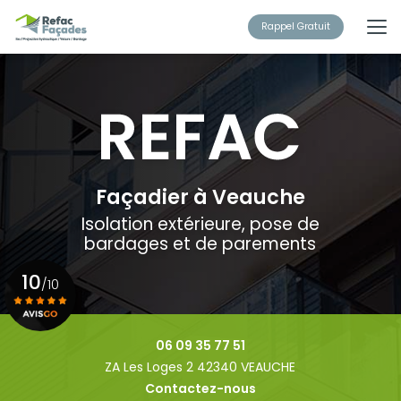
Aller
au
Rappel Gratuit
contenu
principal
Façadier à Veauche
Isolation extérieure, pose de
bardages et de parements
10
/10
Voir le certificat
06 09 35 77 51
ZA Les Loges 2 42340 VEAUCHE
Contactez-nous