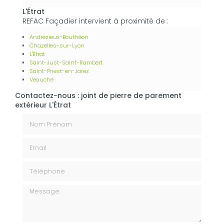
L'Étrat
REFAC Façadier intervient à proximité de :
Andrézieux-Bouthéon
Chazelles-sur-Lyon
L'Étrat
Saint-Just-Saint-Rambert
Saint-Priest-en-Jarez
Veauche
Contactez-nous : joint de pierre de parement
extérieur L'Étrat
Nom Prénom
Email
Téléphone
Message