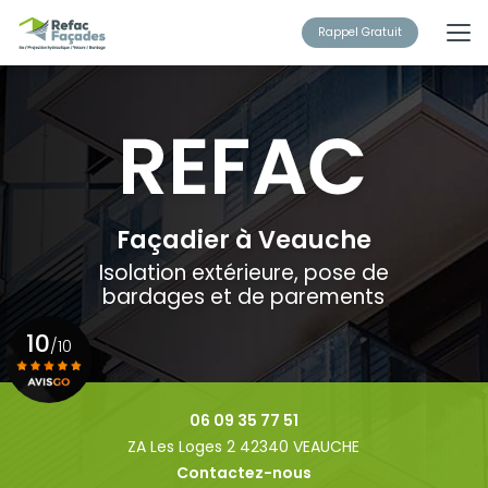
Aller
au
Rappel Gratuit
contenu
principal
Façadier à Veauche
Isolation extérieure, pose de
bardages et de parements
10
/10
Voir le certificat
06 09 35 77 51
ZA Les Loges 2 42340 VEAUCHE
Contactez-nous