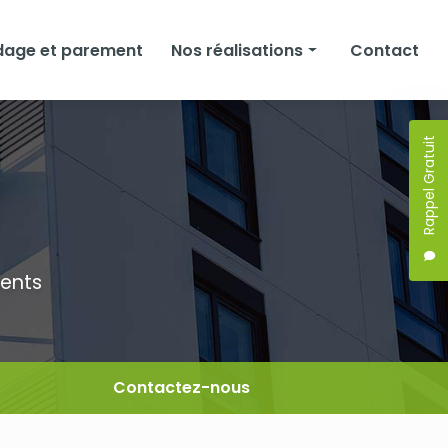
dage et parement
Nos réalisations
Contact
Façades
Rappel Gratuit
Isolation
Bardage et parement
ments
Contactez-nous