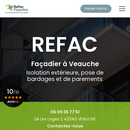
Aller
au
Rappel Gratuit
contenu
principal
Façadier à Veauche
Isolation extérieure, pose de
bardages et de parements
10
/10
Voir le certificat
06 09 35 77 51
ZA Les Loges 2 42340 VEAUCHE
Contactez-nous