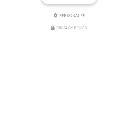
PERSONALIZE
PRIVACY POLICY
13/02/2025
Villa en enduit finition grattée
Refac intervient aussi sur du neuf et notamment
sur une villa à Andrézieux-Bouthéon. Votre