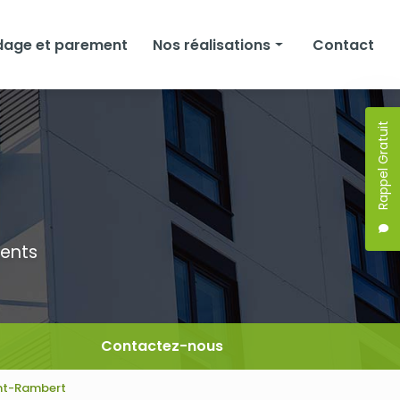
dage et parement
Nos réalisations
Contact
Façades
Rappel Gratuit
Isolation
Bardage et parement
ments
Contactez-nous
aint-Rambert