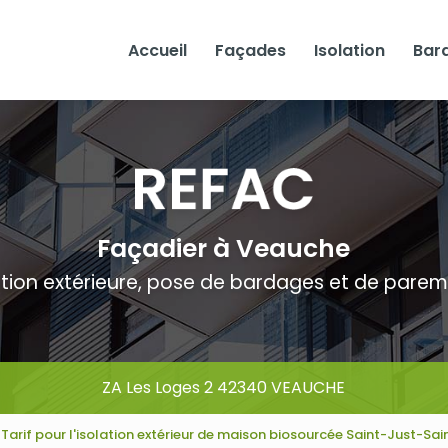
Accueil
Façades
Isolation
Bar
Façadier à Veauche
ation extérieure, pose de bardages et de pare
ZA Les Loges 2 42340 VEAUCHE
Tarif pour l'isolation extérieur de maison biosourcée Saint-Just-S