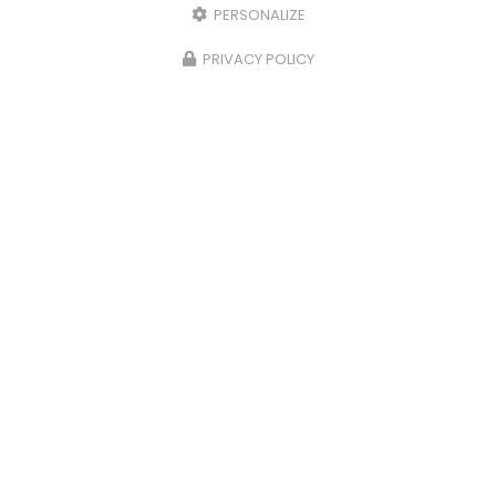
PERSONALIZE
PRIVACY POLICY
13/02/2025
Mise en valeur pour cette villa suite à
une rénovation énergétique
REFAC est intervenue sur une villa à Andrézieux-
Bouthéon dans le cadre d'une rénovation
énergétique globale afin d'optimiser le coût des