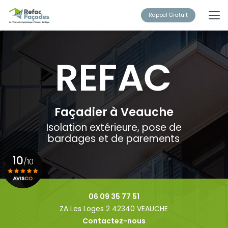
Aller
au
Rappel Gratuit
contenu
principal
Façadier à Veauche
Isolation extérieure, pose de
bardages et de parements
10
/10
Voir le certificat
06 09 35 77 51
ZA Les Loges 2 42340 VEAUCHE
Contactez-nous