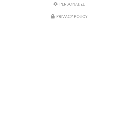
PERSONALIZE
PRIVACY POLICY
13/02/2025
Mise en valeur pour cette villa suite à
une rénovation énergétique
REFAC est intervenue sur une villa à Andrézieux-
Bouthéon dans le cadre d'une rénovation
énergétique globale afin d'optimiser le coût des