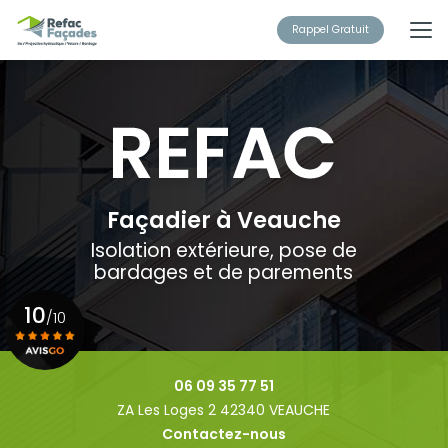
Aller
au
Rappel Gratuit
contenu
principal
Façadier à Veauche
Isolation extérieure, pose de
bardages et de parements
10
/10
Voir le certificat
06 09 35 77 51
ZA Les Loges 2 42340 VEAUCHE
Contactez-nous