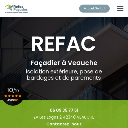
Aller
au
Rappel Gratuit
contenu
principal
Façadier à Veauche
Isolation extérieure, pose de
bardages et de parements
10
/10
Voir le certificat
06 09 35 77 51
ZA Les Loges 2 42340 VEAUCHE
Contactez-nous