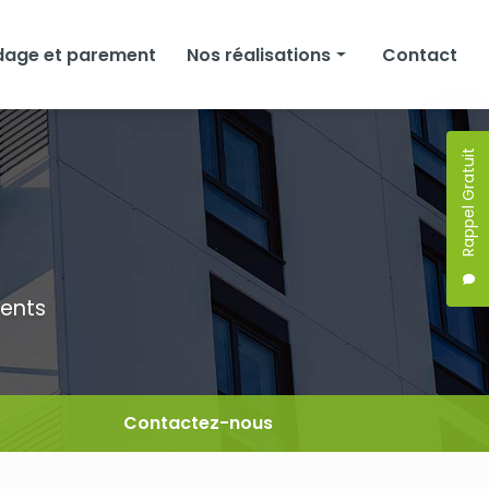
dage et parement
Nos réalisations
Contact
Façades
Rappel Gratuit
Isolation
Bardage et parement
ments
Contactez-nous