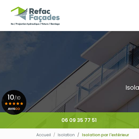
Navigation principale
Aller
au
contenu
principal
Isol
10
/10
Voir le certificat
06 09 35 77 51
Accueil
Isolation
Isolation par l'extérieur