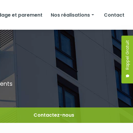
dage et parement
Nos réalisations
Contact
Façades
Rappel Gratuit
Isolation
Bardage et parement
ments
Contactez-nous