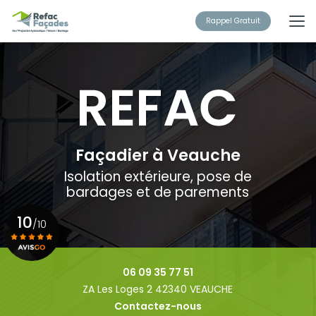
Aller
au
Rappel Gratuit
contenu
principal
Façadier à Veauche
Isolation extérieure, pose de
bardages et de parements
10
/10
Voir le certificat
06 09 35 77 51
ZA Les Loges 2 42340 VEAUCHE
Contactez-nous