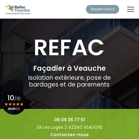
Aller
au
Rappel Gratuit
contenu
principal
Façadier à Veauche
Isolation extérieure, pose de
bardages et de parements
10
/10
Voir le certificat
06 09 35 77 51
ZA Les Loges 2 42340 VEAUCHE
Contactez-nous