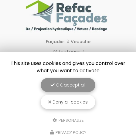
Façadier à Veauche
ZA Les Loges 2
42340 VEAUCHE
This site uses cookies and gives you control over
06 09 35 77 51
what you want to activate
Lundi au vendredi :
8h - 17h
OK, accept all
Fermé le samedi et le dimanche
Deny all cookies
Voir
+
d'infos sur
facebook
PERSONALIZE
PRIVACY POLICY